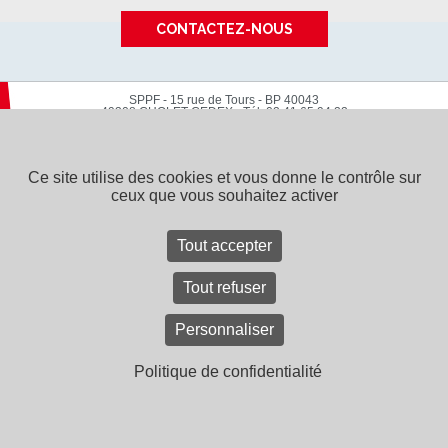
CONTACTEZ-NOUS
SPPF - 15 rue de Tours - BP 40043
49308 CHOLET CEDEX
-
Tél. 02 41 65 94 22
SPPF, une entreprise du
groupe Bouyer Leroux
Contact
Recrutement
Mentions légales
Plan du site
CGV
Ce site utilise des cookies et vous donne le contrôle sur
ceux que vous souhaitez activer
Tout accepter
Tout refuser
Personnaliser
Politique de confidentialité