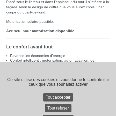
Placé sous le linteau et dans l’épaisseur du mur il s’intègre à la
façade selon le design de coffre que vous aurez choisi : pan
coupé ou quart-­de-­rond.
Motorisation solaire possible.
Axe seul pour motorisation disponible
Le confort avant tout
Favorise les économies d’énergie
Confort intelligent : motorisation, automatisation, de
nombreuses solutions domotiques
Large gamme de coloris
Choix du PVC ou de l’aluminium pour les lames
Améliore la sécurité
Ce site utilise des cookies et vous donne le contrôle sur
Fabrication de qualité
ceux que vous souhaitez activer
Tout accepter
CONTACTEZ-NOUS
Tout refuser