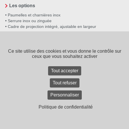
Les options
• Paumelles et charnières inox
• Serrure inox ou zinguée
• Cadre de projection intégré, ajustable en largeur
CONTACTEZ-NOUS
Ce site utilise des cookies et vous donne le contrôle sur
ceux que vous souhaitez activer
SPPF - 15 rue de Tours - BP 40043
Tout accepter
49308 CHOLET CEDEX
-
Tél. 02 41 65 94 22
SPPF, une entreprise du
groupe Bouyer Leroux
Tout refuser
Contact
Recrutement
Mentions légales
Plan du site
CGV
Personnaliser
Politique de confidentialité