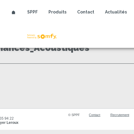
SPPF
Produits
Contact
Actualités
Somfy
ances_Acoustiques
© SPPF
Contact
Recrutement
 65 94 22
yer Leroux