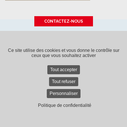
CONTACTEZ-NOUS
SPPF - 15 rue de Tours - BP 40043
49308 CHOLET CEDEX
-
Tél. 02 41 65 94 22
SPPF, une entreprise du
groupe Bouyer Leroux
Ce site utilise des cookies et vous donne le contrôle sur
ceux que vous souhaitez activer
Contact
Recrutement
Mentions légales
Plan du site
CGV
Tout accepter
Tout refuser
Personnaliser
Politique de confidentialité