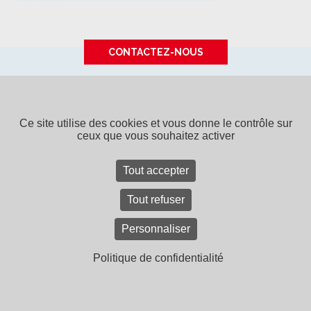
CONTACTEZ-NOUS
SPPF - 15 rue de Tours - BP 40043
49308 CHOLET CEDEX
-
Tél. 02 41 65 94 22
SPPF, une entreprise du
groupe Bouyer Leroux
Ce site utilise des cookies et vous donne le contrôle sur
ceux que vous souhaitez activer
Contact
Recrutement
Mentions légales
Plan du site
CGV
Tout accepter
Tout refuser
Personnaliser
Politique de confidentialité