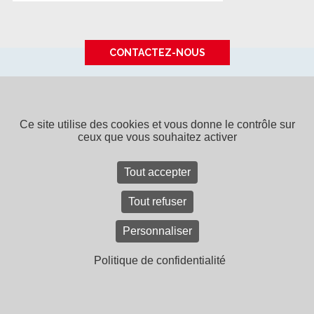
CONTACTEZ-NOUS
SPPF - 15 rue de Tours - BP 40043
49308 CHOLET CEDEX
-
Tél. 02 41 65 94 22
SPPF, une entreprise du
groupe Bouyer Leroux
Ce site utilise des cookies et vous donne le contrôle sur
ceux que vous souhaitez activer
Contact
Recrutement
Mentions légales
Plan du site
CGV
Tout accepter
Tout refuser
Personnaliser
Politique de confidentialité