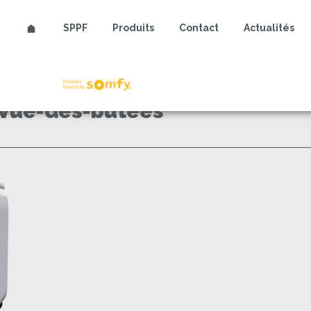
SPPF
Produits
Contact
Actualités
Somfy
ue-des-butees