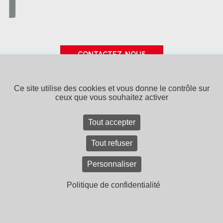
CONTACTEZ-NOUS
Ce site utilise des cookies et vous donne le contrôle sur
SPPF - 15 rue de Tours - BP 40043
49308 CHOLET CEDEX
-
Tél. 02 41 65 94 22
ceux que vous souhaitez activer
SPPF, une entreprise du
groupe Bouyer Leroux
Tout accepter
Contact
Recrutement
Mentions légales
Plan du site
CGV
Tout refuser
Personnaliser
Politique de confidentialité