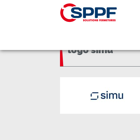
Panneau de gestion des cookies
Accueil
logo simu
logo simu