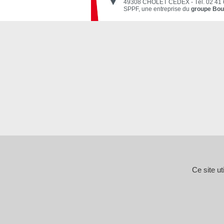
49308 CHOLET CEDEX
-
Tél. 02 41
SPPF, une entreprise du
groupe Bou
Ce site u