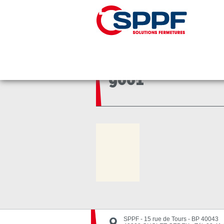
Panneau de gestion des cookies
Accueil
9001
9001
SPPF - 15 rue de Tours - BP 40043