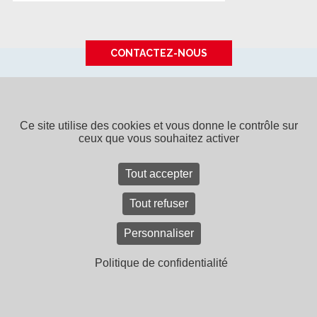
CONTACTEZ-NOUS
SPPF - 15 rue de Tours - BP 40043
49308 CHOLET CEDEX
-
Tél. 02 41 65 94 22
SPPF, une entreprise du
groupe Bouyer Leroux
Ce site utilise des cookies et vous donne le contrôle sur
ceux que vous souhaitez activer
Contact
Recrutement
Mentions légales
Plan du site
CGV
Tout accepter
Tout refuser
Personnaliser
Politique de confidentialité